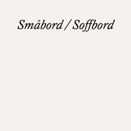
Pallar
Våra
Småbord / Soffbord
Soffor
Bäddsoffor
Våra
Bord
Bistromöbler
CRESCENT LARGE
CRESCENT SMALL
–
semi
outdoor
CONE 01 SMALL
BUCKET 01 SMALL
INSPIRATION
TYGER
OSLO Ø55
OSLO Ø45
&
LÄDER