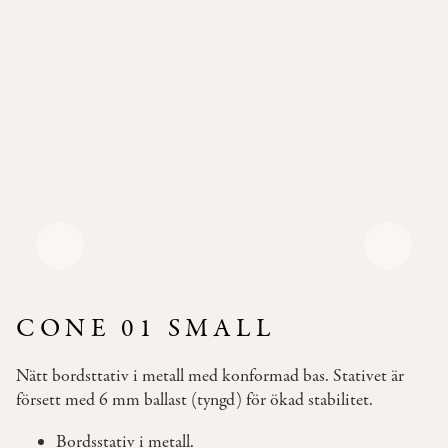
Pallar
Våra
Soffor
Bäddsoffor
Våra
Bord
Bistromöbler
–
semi
outdoor
CONE 01 SMALL
INSPIRATION
Nätt bordsttativ i metall med konformad bas. Stativet är
TYGER
försett med 6 mm ballast (tyngd) för ökad stabilitet.
&
LÄDER
Bordsstativ i metall.