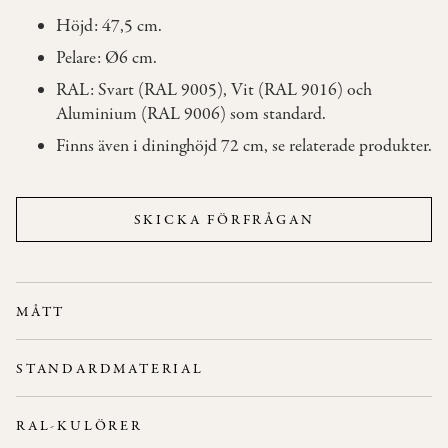
Höjd: 47,5 cm.
OM
Pelare: Ø6 cm.
OSS
RAL: Svart (RAL 9005), Vit (RAL 9016) och
Aluminium (RAL 9006) som standard.
KONTAKT
Finns även i dininghöjd 72 cm, se relaterade produkter.
SKICKA FÖRFRÅGAN
MÅTT
Höjd: 47,5 cm
STANDARDMATERIAL
Pelarens tjocklek: Ø6 cm
Stativ:
Metall.
Stativets diameter nedtill: Ø25 cm
RAL-KULÖRER