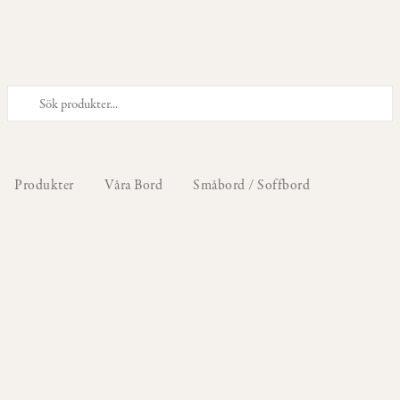
PRODUKTER
Våra
Stolar
Produkter
Våra Bord
Småbord / Soffbord
Våra
Barstolar
&
Barpallar
Våra
Fåtöljer
Våra
Sittpuffar
&