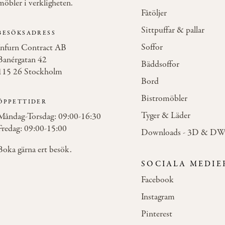
möbler i verkligheten.
Fåtöljer
Sittpuffar & pallar
BESÖKSADRESS
Soffor
Infurn Contract AB
Banérgatan 42
Bäddsoffor
115 26 Stockholm
Bord
Bistromöbler
ÖPPETTIDER
Tyger & Läder
Måndag-Torsdag: 09:00-16:30
Fredag: 09:00-15:00
Downloads - 3D & D
Boka gärna ert besök.
SOCIALA MEDIE
Facebook
Instagram
Pinterest