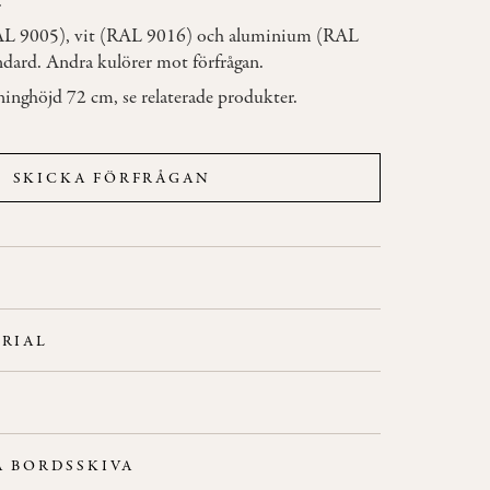
.
AL 9005), vit (RAL 9016) och aluminium (RAL
dard. Andra kulörer mot förfrågan.
ninghöjd 72 cm, se relaterade produkter.
SKICKA FÖRFRÅGAN
RIAL
6 cm
edtill: Ø25 cm
Å BORDSSKIVA