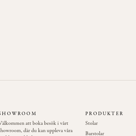
T 03 DINING
metall. Pelarens tjocklek är Ø10,2cm.
 nedtill är Ø45cm. Höjd 72cm.
SHOWROOM
PRODUKTER
Välkommen att boka besök i vårt
Stolar
showroom, där du kan uppleva våra
Barstolar