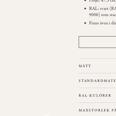
Höjd: 47,5 cm
RAL: svart (R
9006) som stan
Finns även i di
MÅTT
Höjd: 47,5 cm
STANDARDMATE
Pelarens tjocklek: Ø
Stativ:
Metall.
Stativets diameter n
RAL-KULÖRER
MAXSTORLEK P