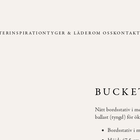
TER
INSPIRATION
TYGER & LÄDER
OM OSS
KONTAK
BUCKE
Nätt bordsstativ i m
ballast (tyngd) för ök
Bordsstativ i m