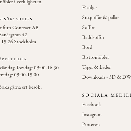
möbler i verkligheten.
Fåtöljer
Sittpuffar & pallar
BESÖKSADRESS
Soffor
Infurn Contract AB
Banérgatan 42
Bäddsoffor
115 26 Stockholm
Bord
Bistromöbler
ÖPPETTIDER
Tyger & Läder
Måndag-Torsdag: 09:00-16:30
Fredag: 09:00-15:00
Downloads - 3D & D
Boka gärna ert besök.
SOCIALA MEDIE
Facebook
Instagram
Pinterest