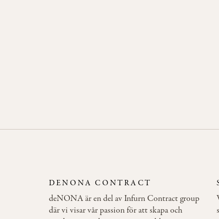
REX FOLD
Klassiskt rektangulärt fällbart bord. Stativet
går att få i flera olika utföranden.
DENONA CONTRACT
deNONA är en del av Infurn Contract group
där vi visar vår passion för att skapa och