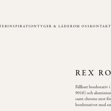
TER
INSPIRATION
TYGER & LÄDER
OM OSS
KONTAK
REX R
Fällbart bordsstativ 
9016) och aluminiu
samt chrome mot för
bordsstativet med e