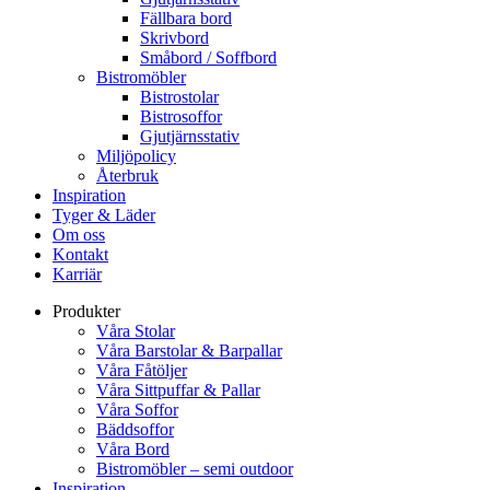
Fällbara bord
Skrivbord
Småbord / Soffbord
Bistromöbler
Bistrostolar
Bistrosoffor
Gjutjärnsstativ
Miljöpolicy
Återbruk
Inspiration
Tyger & Läder
Om oss
Kontakt
Karriär
Produkter
Våra Stolar
Våra Barstolar & Barpallar
Våra Fåtöljer
Våra Sittpuffar & Pallar
Våra Soffor
Bäddsoffor
Våra Bord
Bistromöbler – semi outdoor
Inspiration