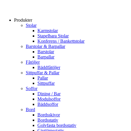
Produkter
Stolar
Karmstolar
Stapelbara Stolar
Konferens / Bankettstolar
Barstolar & Barpallar
Barstolar
Barpallar
Fåtöljer
Bäddfåtöljer
Sittpuffar & Pallar
Pallar
Sittpuffar
Soffor
Dining / Bar
Modulsoffor
Bäddsoffor
Bord
Bordsskivor
Bordsstativ
Golvfasta bordsstativ
Gjutjärnsstativ