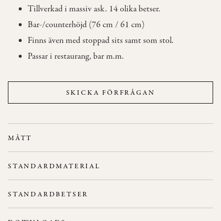
Tillverkad i massiv ask. 14 olika betser.
Bar-/counterhöjd (76 cm / 61 cm)
OM
OSS
Finns även med stoppad sits samt som stol.
Passar i restaurang, bar m.m.
KONTAKT
SKICKA FÖRFRÅGAN
MÅTT
Bredd: 44 cm
STANDARDMATERIAL
Höjd: 61 cm / 76 cm
Stativ:
Ask.
Djup: 42 cm
STANDARDBETSER
Rygg/Sits:
Ask.