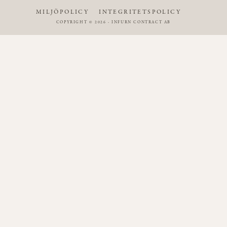
MILJÖPOLICY
INTEGRITETSPOLICY
COPYRIGHT © 2026 - INFURN CONTRACT AB