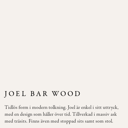
Pallar
Våra
Soffor
Bäddsoffor
Våra
Bord
Bistromöbler
–
semi
outdoor
JOEL BAR WOOD
INSPIRATION
Tidlös form i modern tolkning. Joel är enkel i sitt uttryck,
TYGER
med en design som håller över tid. Tillverkad i massiv ask
&
med träsits. Finns även med stoppad sits samt som stol.
LÄDER