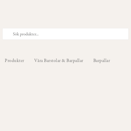
PRODUKTER
Våra
Stolar
Produkter
Våra Barstolar & Barpallar
Barpallar
Våra
Barstolar
&
Barpallar
Våra
Fåtöljer
Våra
Sittpuffar
&