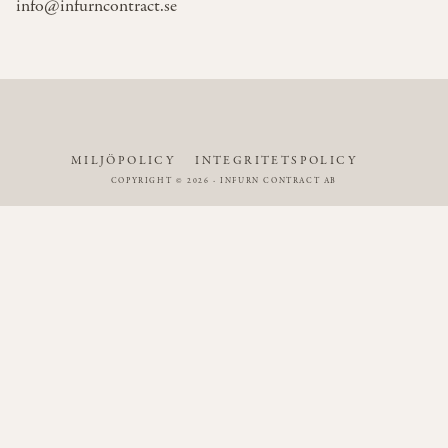
info@infurncontract.se
MILJÖPOLICY
INTEGRITETSPOLICY
COPYRIGHT © 2026 - INFURN CONTRACT AB