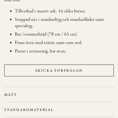
som stol.
Tillverkad i massiv ask. 14 olika betser.
OM
Stoppad sits i standardtyg och standardläder samt
OSS
specialtyg.
Bar-/counterhöjd (78 cm / 63 cm)
KONTAKT
Finns även med träsits samt som stol.
Passar i restaurang, bar m.m.
SKICKA FÖRFRÅGAN
MÅTT
Bredd: 44 cm
STANDARDMATERIAL
Höjd: 63 cm / 78 cm