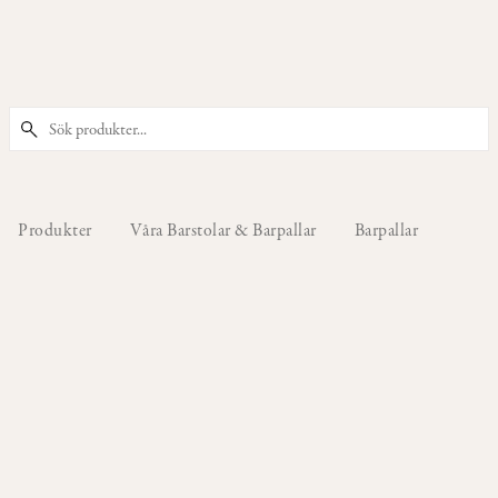
PRODUKTER
Våra
Stolar
Produkter
Våra Barstolar & Barpallar
Barpallar
Våra
Barstolar
&
Barpallar
Våra
Fåtöljer
Våra
Sittpuffar
&