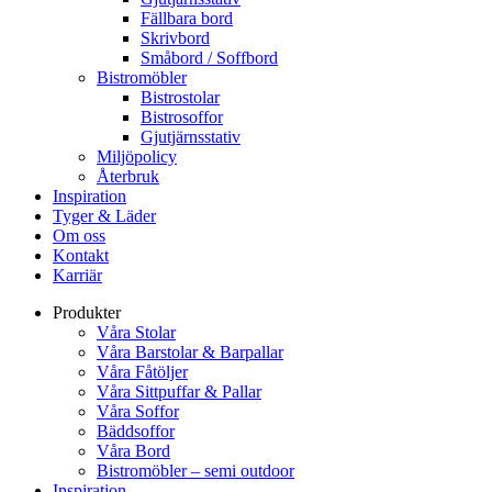
Fällbara bord
Skrivbord
Småbord / Soffbord
Bistromöbler
Bistrostolar
Bistrosoffor
Gjutjärnsstativ
Miljöpolicy
Återbruk
Inspiration
Tyger & Läder
Om oss
Kontakt
Karriär
Produkter
Våra Stolar
Våra Barstolar & Barpallar
Våra Fåtöljer
Våra Sittpuffar & Pallar
Våra Soffor
Bäddsoffor
Våra Bord
Bistromöbler – semi outdoor
Inspiration