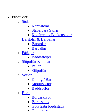
Produkter
Stolar
Karmstolar
Stapelbara Stolar
Konferens / Bankettstolar
Barstolar & Barpallar
Barstolar
Barpallar
Fåtöljer
Bäddfåtöljer
Sittpuffar & Pallar
Pallar
Sittpuffar
Soffor
Dining / Bar
Modulsoffor
Bäddsoffor
Bord
Bordsskivor
Bordsstativ
Golvfasta bordsstativ
Gjutjärnsstativ