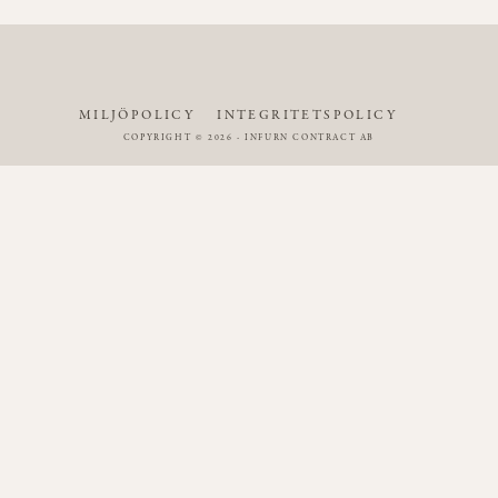
MILJÖPOLICY
INTEGRITETSPOLICY
COPYRIGHT © 2026 - INFURN CONTRACT AB