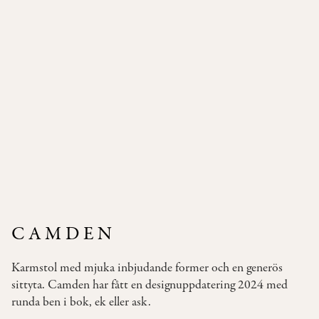
Pallar
Våra
Soffor
Bäddsoffor
Våra
Bord
Bistromöbler
–
semi
outdoor
CAMDEN
INSPIRATION
Karmstol med mjuka inbjudande former och en generös
TYGER
sittyta. Camden har fått en designuppdatering 2024 med
&
runda ben i bok, ek eller ask.
LÄDER