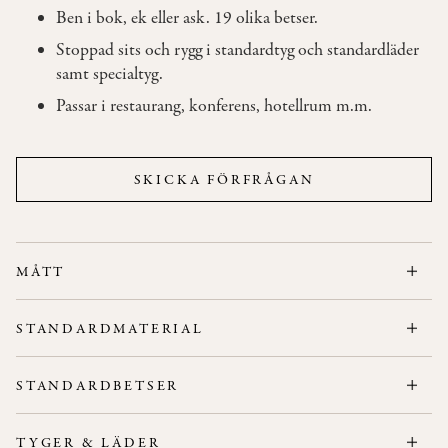
Ben i bok, ek eller ask. 19 olika betser.
Stoppad sits och rygg i standardtyg och standardläder
OM
samt specialtyg.
OSS
Passar i restaurang, konferens, hotellrum m.m.
KONTAKT
SKICKA FÖRFRÅGAN
MÅTT
Bredd: 59 cm
STANDARDMATERIAL
Höjd: 77 cm
Stativ:
Ben i bok, ek eller ask.
Djup: 57 cm
STANDARDBETSER
Rygg/Sits:
Stoppning i formfast polyeter.
Sitthöjd: 47 cm
Flamskydd:
Standard.
TYGER & LÄDER