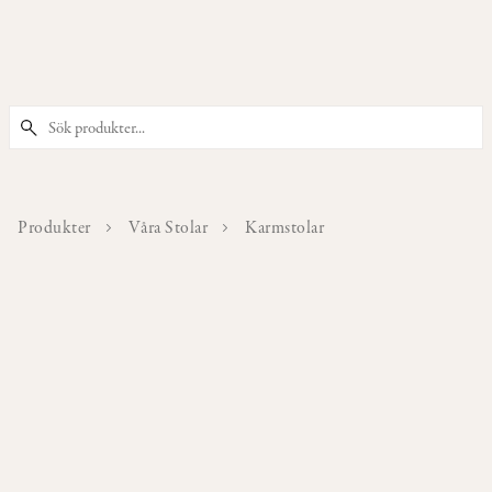
PRODUKTER
Våra
Stolar
Produkter
Våra Stolar
Karmstolar
Våra
Barstolar
&
Barpallar
Våra
Fåtöljer
Våra
Sittpuffar
&