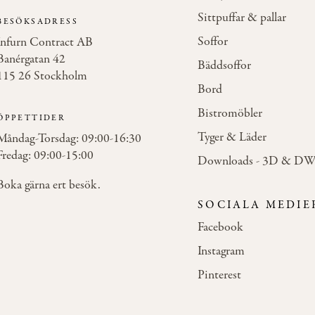
Sittpuffar & pallar
BESÖKSADRESS
Soffor
Infurn Contract AB
Banérgatan 42
Bäddsoffor
115 26 Stockholm
Bord
Bistromöbler
ÖPPETTIDER
Tyger & Läder
Måndag-Torsdag: 09:00-16:30
Fredag: 09:00-15:00
Downloads - 3D & D
Boka gärna ert besök.
SOCIALA MEDIE
Facebook
Instagram
Pinterest