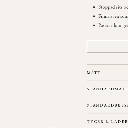
Stoppad sits oc
Finns även som 
Passar i loung
MÅTT
Bredd: 67 cm
STANDARDMATE
Höjd: 73 cm
Stativ:
Ben i bok, ek 
Djup: 64 cm
STANDARDBETS
Rygg/Sits:
Stoppad si
Sitthöjd: 43 cm
Flamskydd:
Finns som
TYGER & LÄDE