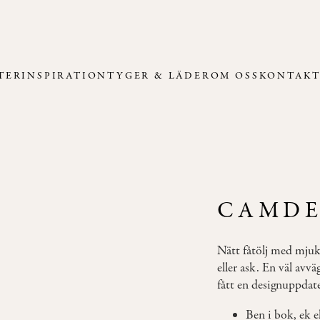
TER
INSPIRATION
TYGER & LÄDER
OM OSS
KONTAK
CAMDE
Nätt fåtölj med mjuk
eller ask. En väl av
fått en designuppda
Ben i bok, ek el