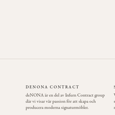
former och
en generös
sittyta.
DENONA CONTRACT
deNONA är en del av Infurn Contract group
där vi visar vår passion för att skapa och
producera moderna signaturmöbler.