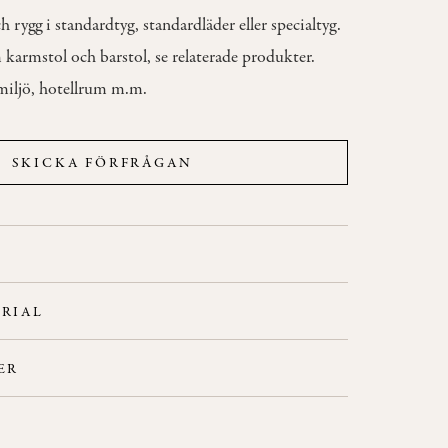
h rygg i standardtyg, standardläder eller specialtyg.
karmstol och barstol, se relaterade produkter.
emiljö, hotellrum m.m.
SKICKA FÖRFRÅGAN
RIAL
eller ask.
ER
ts och rygg.
 tillägg.
R