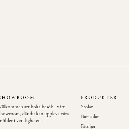
Whitened
(6RS)
SHOWROOM
PRODUKTER
Välkommen att boka besök i vårt
Stolar
showroom, där du kan uppleva våra
Barstolar
möbler i verkligheten.
Fåtöljer