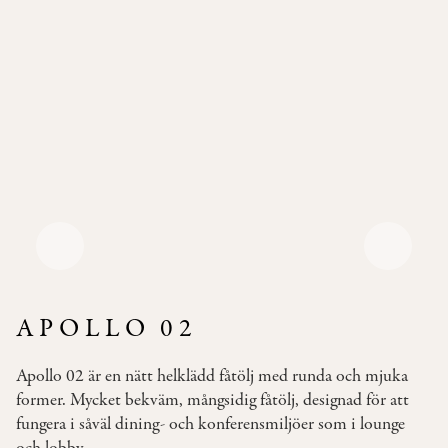
Pallar
Våra
Soffor
Bäddsoffor
Våra
Bord
Bistromöbler
–
semi
outdoor
APOLLO 02
INSPIRATION
Apollo 02 är en nätt helklädd fåtölj med runda och mjuka
TYGER
former. Mycket bekväm, mångsidig fåtölj, designad för att
&
fungera i såväl dining- och konferensmiljöer som i lounge
LÄDER