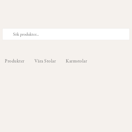
PRODUKTER
Våra
Stolar
Produkter
Våra Stolar
Karmstolar
Våra
Barstolar
&
Barpallar
Våra
Fåtöljer
Våra
Sittpuffar
&