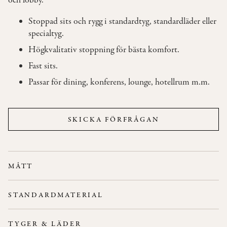
och lobby.
Stoppad sits och rygg i standardtyg, standardläder eller
OM
specialtyg.
OSS
Högkvalitativ stoppning för bästa komfort.
Fast sits.
KONTAKT
Passar för dining, konferens, lounge, hotellrum m.m.
SKICKA FÖRFRÅGAN
MÅTT
Bredd: 64 cm
STANDARDMATERIAL
Höjd: 76 cm
Rygg/Sits:
Stoppad sits och rygg.
Djup: 62 cm
TYGER & LÄDER