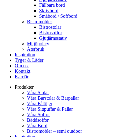
Fällbara bord
Skrivbord
Småbord / Soffbord
Bistromöbler
Bistrostolar
Bistrosoffor
Gjutjärnsstativ
Miljöpolicy
Återbruk
Inspiration
Tyger & Läder
Om oss
Kontakt
Karriär
Produkter
Våra Stolar
Våra Barstolar & Barpallar
Våra Fåtöljer
Våra Sittpuffar & Pallar
Våra Soffor
Bäddsoffor
Våra Bord
Bistromöbler – semi outdoor
Inspiration