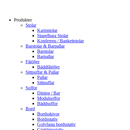
Produkter
Stolar
Karmstolar
Stapelbara Stolar
Konferens / Bankettstolar
Barstolar & Barpallar
Barstolar
Barpallar
Fåtöljer
Bäddfåtöljer
Sittpuffar & Pallar
Pallar
Sittpuffar
Soffor
Dining / Bar
Modulsoffor
Bäddsoffor
Bord
Bordsskivor
Bordsstativ
Golvfasta bordsstativ
Gjutjärnsstativ