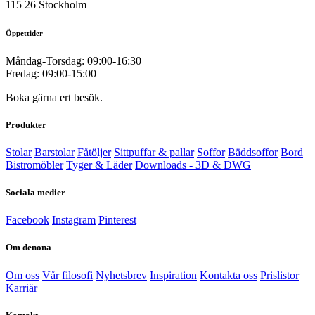
115 26 Stockholm
Öppettider
Måndag-Torsdag: 09:00-16:30
Fredag: 09:00-15:00
Boka gärna ert besök.
Produkter
Stolar
Barstolar
Fåtöljer
Sittpuffar & pallar
Soffor
Bäddsoffor
Bord
Bistromöbler
Tyger & Läder
Downloads - 3D & DWG
Sociala medier
Facebook
Instagram
Pinterest
Om denona
Om oss
Vår filosofi
Nyhetsbrev
Inspiration
Kontakta oss
Prislistor
Karriär