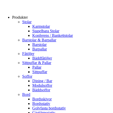
Produkter
Stolar
Karmstolar
Stapelbara Stolar
Konferens / Bankettstolar
Barstolar & Barpallar
Barstolar
Barpallar
Fåtöljer
Bäddfåtöljer
Sittpuffar & Pallar
Pallar
Sittpuffar
Soffor
Dining / Bar
Modulsoffor
Bäddsoffor
Bord
Bordsskivor
Bordsstativ
Golvfasta bordsstativ
Gjutjärnsstativ