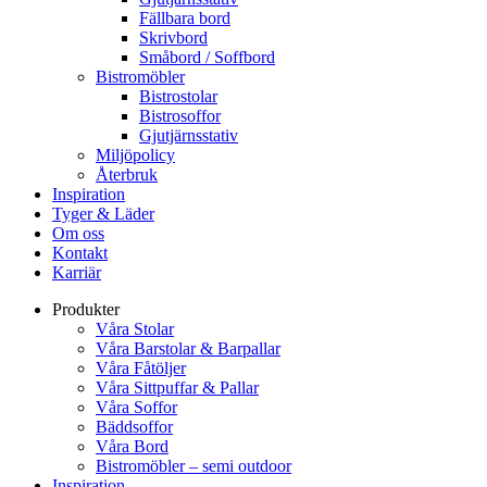
Fällbara bord
Skrivbord
Småbord / Soffbord
Bistromöbler
Bistrostolar
Bistrosoffor
Gjutjärnsstativ
Miljöpolicy
Återbruk
Inspiration
Tyger & Läder
Om oss
Kontakt
Karriär
Produkter
Våra Stolar
Våra Barstolar & Barpallar
Våra Fåtöljer
Våra Sittpuffar & Pallar
Våra Soffor
Bäddsoffor
Våra Bord
Bistromöbler – semi outdoor
Inspiration