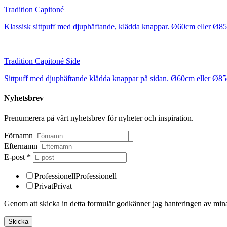
Tradition Capitoné
Klassisk sittpuff med djuphäftande, klädda knappar. Ø60cm eller Ø8
Tradition Capitoné Side
Sittpuff med djuphäftande klädda knappar på sidan. Ø60cm eller Ø8
Nyhetsbrev
Prenumerera på vårt nyhetsbrev för nyheter och inspiration.
Förnamn
Efternamn
E-post
*
Professionell
Professionell
Privat
Privat
Genom att skicka in detta formulär godkänner jag hanteringen av min