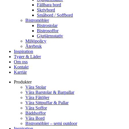
Fällbara bord
Skrivbord
Småbord / Soffbord
Bistromöbler
Bistrostolar
Bistrosoffor
Gjutjärnsstativ
Miljöpolicy
Återbruk
Inspiration
Tyger & Läder
Om oss
Kontakt
Karriär
Produkter
Våra Stolar
Våra Barstolar & Barpallar
Våra Fåtöljer
Våra Sittpuffar & Pallar
Våra Soffor
Bäddsoffor
Våra Bord
Bistromöbler – semi outdoor
Inspiration