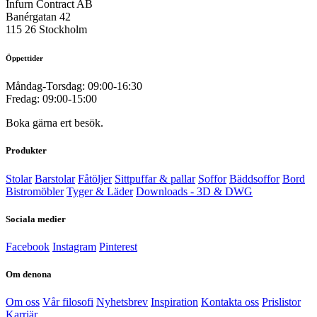
Infurn Contract AB
Banérgatan 42
115 26 Stockholm
Öppettider
Måndag-Torsdag: 09:00-16:30
Fredag: 09:00-15:00
Boka gärna ert besök.
Produkter
Stolar
Barstolar
Fåtöljer
Sittpuffar & pallar
Soffor
Bäddsoffor
Bord
Bistromöbler
Tyger & Läder
Downloads - 3D & DWG
Sociala medier
Facebook
Instagram
Pinterest
Om denona
Om oss
Vår filosofi
Nyhetsbrev
Inspiration
Kontakta oss
Prislistor
Karriär