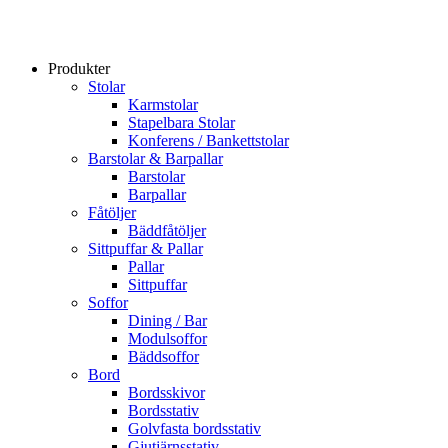
Produkter
Stolar
Karmstolar
Stapelbara Stolar
Konferens / Bankettstolar
Barstolar & Barpallar
Barstolar
Barpallar
Fåtöljer
Bäddfåtöljer
Sittpuffar & Pallar
Pallar
Sittpuffar
Soffor
Dining / Bar
Modulsoffor
Bäddsoffor
Bord
Bordsskivor
Bordsstativ
Golvfasta bordsstativ
Gjutjärnsstativ