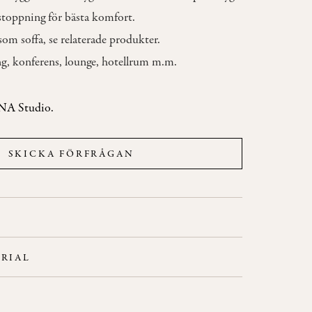
stoppning för bästa komfort.
som soffa, se relaterade produkter.
ng, konferens, lounge, hotellrum m.m.
NA Studio.
SKICKA FÖRFRÅGAN
RIAL
ts och rygg.
R
 tillägg.