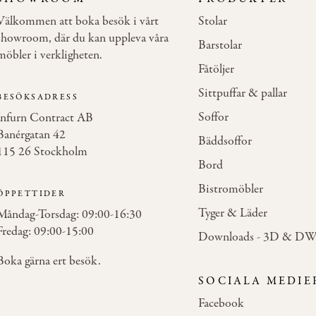
Välkommen att boka besök i vårt
Stolar
showroom, där du kan uppleva våra
Barstolar
möbler i verkligheten.
Fåtöljer
Sittpuffar & pallar
BESÖKSADRESS
Soffor
Infurn Contract AB
Banérgatan 42
Bäddsoffor
115 26 Stockholm
Bord
Bistromöbler
ÖPPETTIDER
Tyger & Läder
Måndag-Torsdag: 09:00-16:30
Fredag: 09:00-15:00
Downloads - 3D & D
Boka gärna ert besök.
SOCIALA MEDIE
Facebook