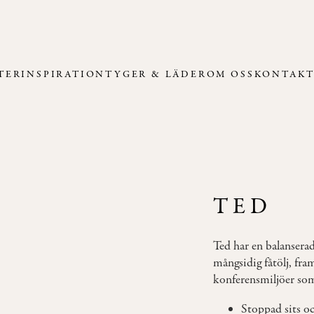
TER
INSPIRATION
TYGER & LÄDER
OM OSS
KONTAK
TED
Ted har en balansera
mångsidig fåtölj, fra
konferensmiljöer som
Stoppad sits oc