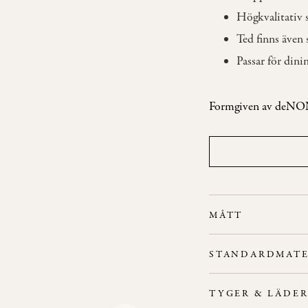
Högkvalitativ 
Ted finns även 
Passar för dini
Formgiven av deNO
MÅTT
Bredd: 68 cm
STANDARDMATE
Höjd: 74 cm
Rygg/Sits:
Stoppad si
Djup: 65 cm
TYGER & LÄDE
Flamskydd:
Finns som
Sitthöjd: 44 cm