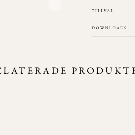
Se standard
här
.
TILLVAL
Scallop i rygg.
DOWNLOADS
2D - 
3D - M
ELATERADE PRODUKT
 och armstöd omsluter fåtöljens sits.