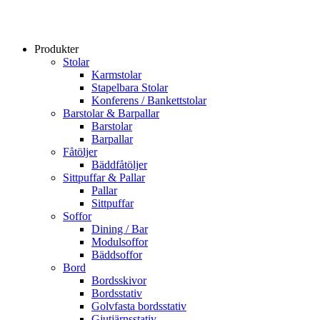
Produkter
Stolar
Karmstolar
Stapelbara Stolar
Konferens / Bankettstolar
Barstolar & Barpallar
Barstolar
Barpallar
Fåtöljer
Bäddfåtöljer
Sittpuffar & Pallar
Pallar
Sittpuffar
Soffor
Dining / Bar
Modulsoffor
Bäddsoffor
Bord
Bordsskivor
Bordsstativ
Golvfasta bordsstativ
Gjutjärnsstativ