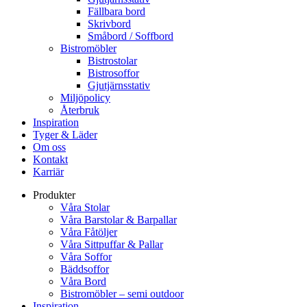
Fällbara bord
Skrivbord
Småbord / Soffbord
Bistromöbler
Bistrostolar
Bistrosoffor
Gjutjärnsstativ
Miljöpolicy
Återbruk
Inspiration
Tyger & Läder
Om oss
Kontakt
Karriär
Produkter
Våra Stolar
Våra Barstolar & Barpallar
Våra Fåtöljer
Våra Sittpuffar & Pallar
Våra Soffor
Bäddsoffor
Våra Bord
Bistromöbler – semi outdoor
Inspiration