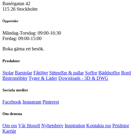
Banérgatan 42
115 26 Stockholm
Öppettider
Måndag-Torsdag: 09:00-16:30
Fredag: 09:00-15:00
Boka gärna ert besök.
Produkter
Stolar
Barstolar
Fåtöljer
Sittpuffar & pallar
Soffor
Bäddsoffor
Bord
Bistromöbler
Tyger & Läder
Downloads - 3D & DWG
Sociala medier
Facebook
Instagram
Pinterest
Om denona
Om oss
Vår filosofi
Nyhetsbrev
Inspiration
Kontakta oss
Prislistor
Karriär