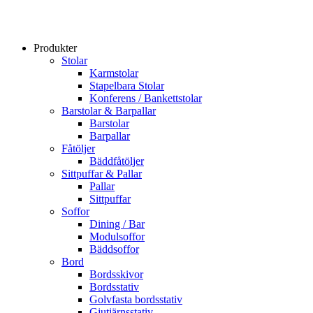
Produkter
Stolar
Karmstolar
Stapelbara Stolar
Konferens / Bankettstolar
Barstolar & Barpallar
Barstolar
Barpallar
Fåtöljer
Bäddfåtöljer
Sittpuffar & Pallar
Pallar
Sittpuffar
Soffor
Dining / Bar
Modulsoffor
Bäddsoffor
Bord
Bordsskivor
Bordsstativ
Golvfasta bordsstativ
Gjutjärnsstativ