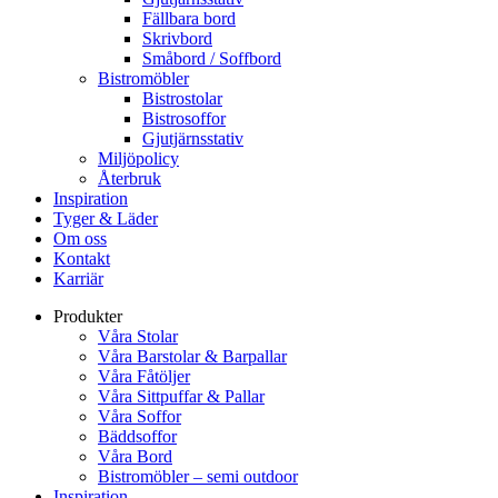
Fällbara bord
Skrivbord
Småbord / Soffbord
Bistromöbler
Bistrostolar
Bistrosoffor
Gjutjärnsstativ
Miljöpolicy
Återbruk
Inspiration
Tyger & Läder
Om oss
Kontakt
Karriär
Produkter
Våra Stolar
Våra Barstolar & Barpallar
Våra Fåtöljer
Våra Sittpuffar & Pallar
Våra Soffor
Bäddsoffor
Våra Bord
Bistromöbler – semi outdoor
Inspiration