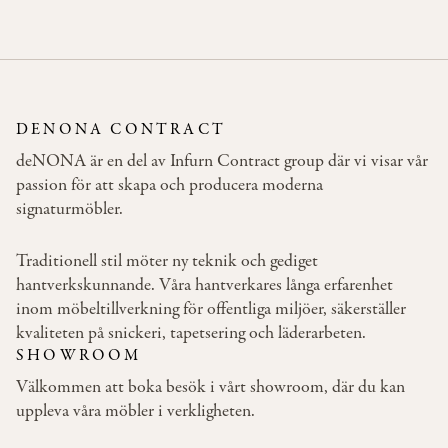
3D OBJ
3DS
Antracite 24
Black Matte
Chestnut 08
Coffee 44
Hickory
28, gloss 5
Walnut 26
MTL
3DM
DENONA CONTRACT
Lightgrey 22
Natural beech
Red 215
Walnut 78
Wenge 46
deNONA är en del av Infurn Contract group där vi visar vår
passion för att skapa och producera moderna
signaturmöbler.
Traditionell stil möter ny teknik och gediget
hantverkskunnande. Våra hantverkares långa erfarenhet
inom möbeltillverkning för offentliga miljöer, säkerställer
kvaliteten på snickeri, tapetsering och läderarbeten.
SHOWROOM
Välkommen att boka besök i vårt showroom, där du kan
uppleva våra möbler i verkligheten.