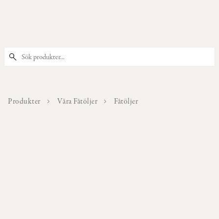
PRODUKTER
Våra
Stolar
Produkter
Våra Fåtöljer
Fåtöljer
Våra
Barstolar
&
Barpallar
Våra
Fåtöljer
Våra
Sittpuffar
&