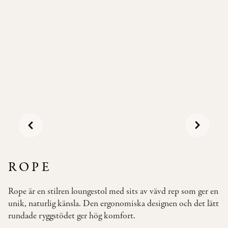
Pallar
Våra
Soffor
Bäddsoffor
Våra
Bord
Bistromöbler
–
semi
outdoor
ROPE
INSPIRATION
Rope är en stilren loungestol med sits av vävd rep som ger en
TYGER
unik, naturlig känsla. Den ergonomiska designen och det lätt
&
rundade ryggstödet ger hög komfort.
LÄDER