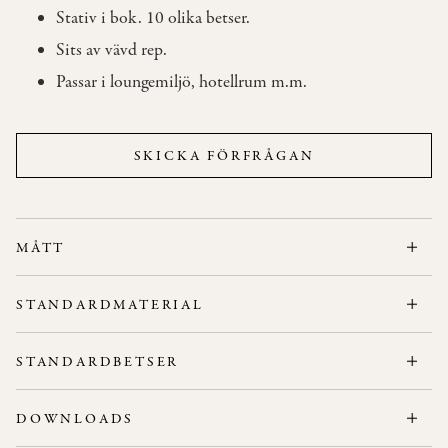
Stativ i bok. 10 olika betser.
Sits av vävd rep.
OM
OSS
Passar i loungemiljö, hotellrum m.m.
KONTAKT
SKICKA FÖRFRÅGAN
MÅTT
Bredd: 66 cm
STANDARDMATERIAL
Höjd: 78 cm
Stativ:
Bok.
Djup: 58 cm
STANDARDBETSER
Sitthöjd: 37 cm
Karmhöjd: 62 cm
DOWNLOADS