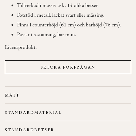
Tillverkad i massiv ask. 14 olika betser.
Fotstöd i metall, lackat svart eller mässing.
OM
OSS
Finns i counterhöjd (61 cm) och barhöjd (76 cm).
Passar i restaurang, bar m.m.
KONTAKT
Licensprodukt.
SKICKA FÖRFRÅGAN
MÅTT
BAR:
STANDARDMATERIAL
Höjd: 76 cm
Bredd: 54 cm
Stativ:
Ask.
STANDARDBETSER
Sitsens diameter: Ø37 cm
Rygg/Sits:
Ask.