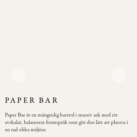
Pallar
Våra
Soffor
Bäddsoffor
Våra
Bord
Bistromöbler
–
semi
outdoor
PAPER BAR
INSPIRATION
Paper Bar är en mångsidig barstol i massiv ask med ett
TYGER
avskalat, balanserat formspråk som gör den lätt att placera i
&
en rad olika miljöer.
LÄDER