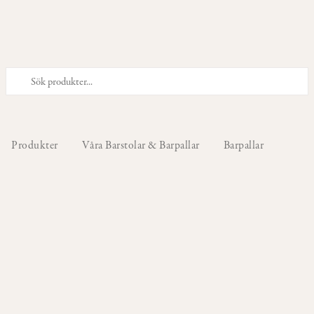
PRODUKTER
Våra
Stolar
Produkter
Våra Barstolar & Barpallar
Barpallar
Våra
Barstolar
&
Barpallar
Våra
Fåtöljer
Våra
Sittpuffar
&