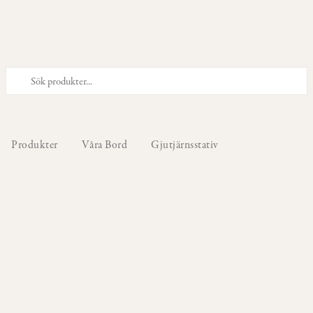
PRODUKTER
Våra
Stolar
Produkter
Våra Bord
Gjutjärnsstativ
Våra
Barstolar
&
Barpallar
Våra
Fåtöljer
Våra
Sittpuffar
&