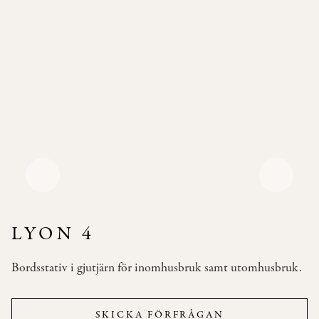
Pallar
Våra
Soffor
Bäddsoffor
Våra
Bord
Bistromöbler
–
semi
outdoor
LYON 4
INSPIRATION
Bordsstativ i gjutjärn för inomhusbruk samt utomhusbruk.
TYGER
&
LÄDER
SKICKA FÖRFRÅGAN