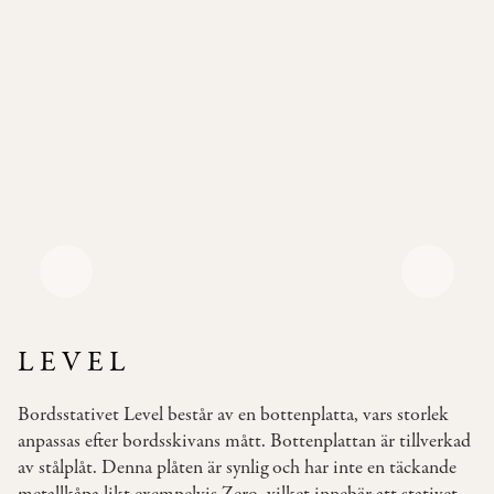
Pallar
Våra
Soffor
Bäddsoffor
Våra
Bord
Bistromöbler
–
semi
outdoor
LEVEL
INSPIRATION
Bordsstativet Level består av en bottenplatta, vars storlek
TYGER
anpassas efter bordsskivans mått. Bottenplattan är tillverkad
&
av stålplåt. Denna plåten är synlig och har inte en täckande
LÄDER