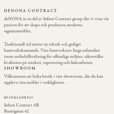
550×550 Tub. 50 H. 720 mm 1000×1000 /
Ø1200 mm
DENONA CONTRACT
600×600 Tub. 50 H. 720 mm 1100×1100 mm
deNONA är en del av Infurn Contract group där vi visar vår
650×650 Tub. 50 H. 720 mm 1200×1200 mm
passion för att skapa och producera moderna
600×400 Tub. 50 H. 720 mm 1000×600 mm
signaturmöbler.
600×400 Tub. 50 H. 720 mm 1100×700 mm (2
pelare)
Traditionell stil möter ny teknik och gediget
650×400 Tub. 50 H. 720 mm 1200×800 mm (2
hantverkskunnande. Våra hantverkares långa erfarenhet
pelare)
inom möbeltillverkning för offentliga miljöer, säkerställer
750×450 Tub. 50 H. 720 mm 1300×800 mm (2
kvaliteten på snickeri, tapetsering och läderarbeten.
pelare)
SHOWROOM
800×500 Tub. 50 H. 720 mm 1400×900 mm (2
pelare)
Välkommen att boka besök i vårt showroom, där du kan
450×450 Tub. 50 H. 1100 mm 700×700 mm /
uppleva våra möbler i verkligheten.
Ø900
500×500 Tub. 50 H. 1100 mm 800×800 mm /
BESÖKSADRESS
Ø1000
Infurn Contract AB
500×500 Tub. 50 H. 1100 mm 1000×1000 mm /
Banérgatan 42
Ø1300