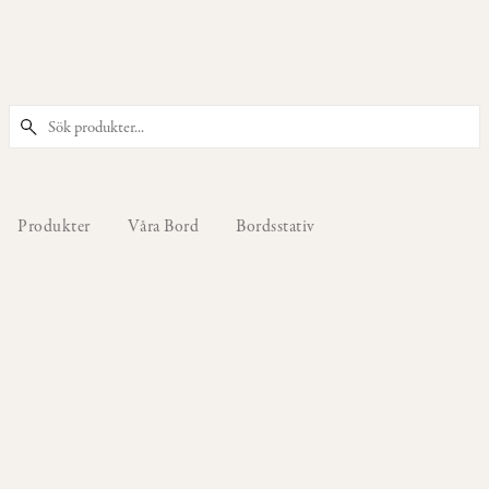
PRODUKTER
Våra
Stolar
Produkter
Våra Bord
Bordsstativ
Våra
Barstolar
&
Barpallar
Våra
Fåtöljer
Våra
Sittpuffar
&