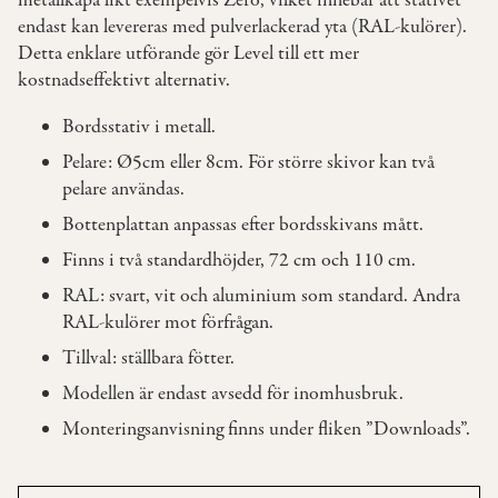
metallkåpa likt exempelvis Zero, vilket innebär att stativet
endast kan levereras med pulverlackerad yta (RAL-kulörer).
Detta enklare utförande gör Level till ett mer
OM
kostnadseffektivt alternativ.
OSS
Bordsstativ i metall.
KONTAKT
Pelare: Ø5cm eller 8cm. För större skivor kan två
pelare användas.
Bottenplattan anpassas efter bordsskivans mått.
Finns i två standardhöjder, 72 cm och 110 cm.
RAL: svart, vit och aluminium som standard. Andra
RAL-kulörer mot förfrågan.
Tillval: ställbara fötter.
Modellen är endast avsedd för inomhusbruk.
Monteringsanvisning finns under fliken ”Downloads”.