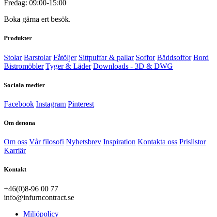
Fredag: 09:00-15:00
Boka gärna ert besök.
Produkter
Stolar
Barstolar
Fåtöljer
Sittpuffar & pallar
Soffor
Bäddsoffor
Bord
Bistromöbler
Tyger & Läder
Downloads - 3D & DWG
Sociala medier
Facebook
Instagram
Pinterest
Om denona
Om oss
Vår filosofi
Nyhetsbrev
Inspiration
Kontakta oss
Prislistor
Karriär
Kontakt
+46(0)8-96 00 77
info@infurncontract.se
Miljöpolicy