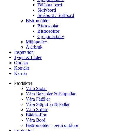
Fällbara bord
Skrivbord
Småbord / Soffbord
Bistromöbler
Bistrostolar
Bistrosoffor
Gjutjärnsstativ
Miljöpolicy
Återbruk
Inspiration
Tyger & Läder
Om oss
Kontakt
Karriär
Produkter
Våra Stolar
Våra Barstolar & Barpallar
Våra Fåtöljer
Våra Sittpuffar & Pallar
Våra Soffor
Bäddsoffor
Våra Bord
Bistromöbler – semi outdoor
Inspiration