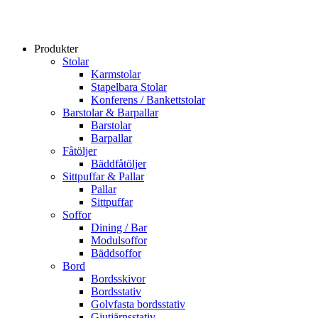
Produkter
Stolar
Karmstolar
Stapelbara Stolar
Konferens / Bankettstolar
Barstolar & Barpallar
Barstolar
Barpallar
Fåtöljer
Bäddfåtöljer
Sittpuffar & Pallar
Pallar
Sittpuffar
Soffor
Dining / Bar
Modulsoffor
Bäddsoffor
Bord
Bordsskivor
Bordsstativ
Golvfasta bordsstativ
Gjutjärnsstativ