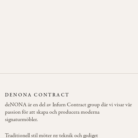
Beech, Wenge
Beech, White
Oak, Natural
Oak,
(M77)
(MAH)
(6RN)
Whitened
(6RS)
GIBSON
DENONA CONTRACT
deNONA är en del av Infurn Contract group där vi visar vår
passion för att skapa och producera moderna
signaturmöbler.
Traditionell stil möter ny teknik och gediget