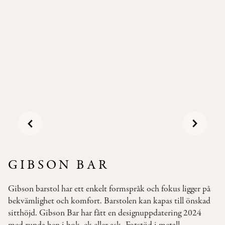
Pallar
Våra
Soffor
Bäddsoffor
Våra
Bord
Bistromöbler
–
semi
outdoor
GIBSON BAR
INSPIRATION
Gibson barstol har ett enkelt formspråk och fokus ligger på
TYGER
bekvämlighet och komfort. Barstolen kan kapas till önskad
&
sitthöjd. Gibson Bar har fått en designuppdatering 2024
LÄDER