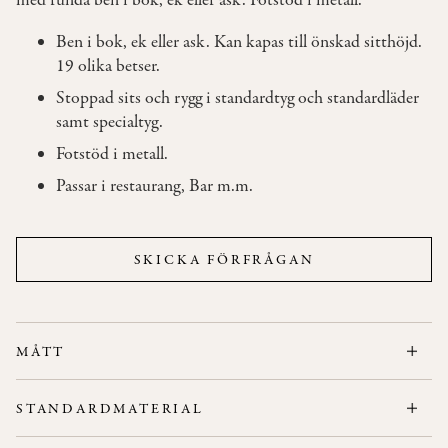
med runda ben i bok, ek eller ask. Fotstöd i metall.
Ben i bok, ek eller ask. Kan kapas till önskad sitthöjd.
OM
19 olika betser.
OSS
Stoppad sits och rygg i standardtyg och standardläder
samt specialtyg.
KONTAKT
Fotstöd i metall.
Passar i restaurang, Bar m.m.
SKICKA FÖRFRÅGAN
MÅTT
Bredd: 55 cm
STANDARDMATERIAL
Höjd: 111 cm