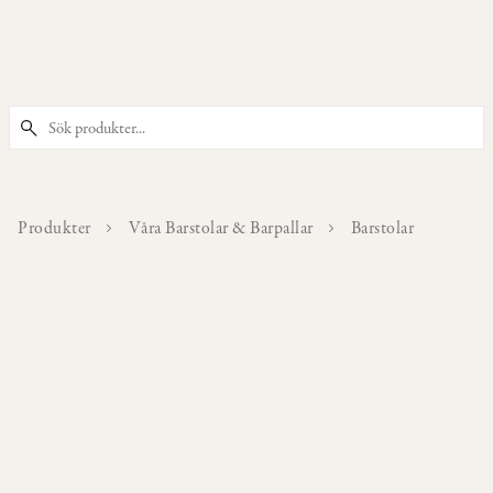
PRODUKTER
Våra
Stolar
Produkter
Våra Barstolar & Barpallar
Barstolar
Våra
Barstolar
&
Barpallar
Våra
Fåtöljer
Våra
Sittpuffar
&