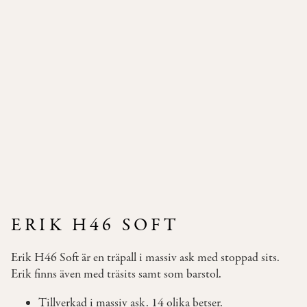
Pallar
Våra
Soffor
Bäddsoffor
Våra
Bord
Bistromöbler
–
semi
outdoor
ERIK H46 SOFT
INSPIRATION
Erik H46 Soft är en träpall i massiv ask med stoppad sits.
TYGER
Erik finns även med träsits samt som barstol.
&
LÄDER
Tillverkad i massiv ask. 14 olika betser.