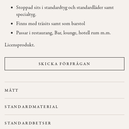
Stoppad sits i standardtyg och standardläder samt
specialtyg.
OM
OSS
Finns med träsits samt som barstol
Passar i restaurang, Bar, lounge, hotell rum m.m.
KONTAKT
Licensprodukt.
SKICKA FÖRFRÅGAN
MÅTT
Höjd: 46 cm
STANDARDMATERIAL
Bredd/djup nedtill: 40,5 cm
Stativ:
Ask.
Sitsens diameter: Ø34 cm
STANDARDBETSER
Rygg/Sits:
Stoppad sits.