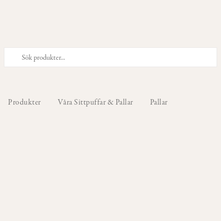
PRODUKTER
Våra
Stolar
Produkter
Våra Sittpuffar & Pallar
Pallar
Våra
Barstolar
&
Barpallar
Våra
Fåtöljer
Våra
Sittpuffar
&