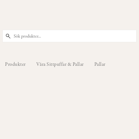
PRODUKTER
Våra
Stolar
Produkter
Våra Sittpuffar & Pallar
Pallar
Våra
Barstolar
&
Barpallar
Våra
Fåtöljer
Våra
Sittpuffar
&