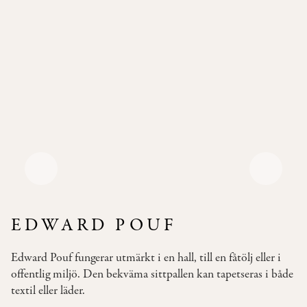
Pallar
Våra
Soffor
Bäddsoffor
Våra
Bord
Bistromöbler
–
semi
outdoor
EDWARD POUF
INSPIRATION
Edward Pouf fungerar utmärkt i en hall, till en fåtölj eller i
TYGER
offentlig miljö. Den bekväma sittpallen kan tapetseras i både
&
textil eller läder.
LÄDER