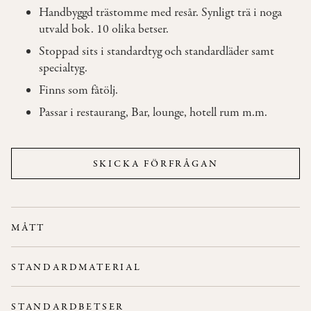
Handbyggd trästomme med resår. Synligt trä i noga
utvald bok. 10 olika betser.
OM
Stoppad sits i standardtyg och standardläder samt
OSS
specialtyg.
Finns som fåtölj.
KONTAKT
Passar i restaurang, Bar, lounge, hotell rum m.m.
SKICKA FÖRFRÅGAN
MÅTT
Bredd: 62 cm
STANDARDMATERIAL
Höjd: 43 cm
Stativ:
Handbyggd trästomme. Synligt trä i noga utvald bok.
Djup: 50 cm
STANDARDBETSER