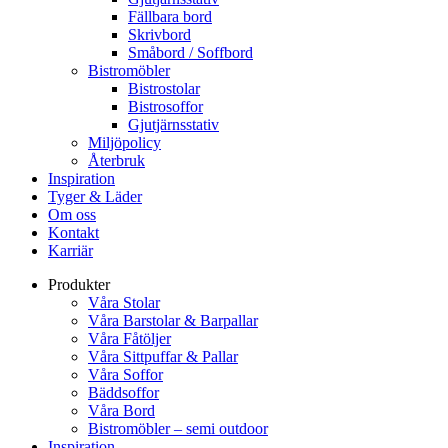
Fällbara bord
Skrivbord
Småbord / Soffbord
Bistromöbler
Bistrostolar
Bistrosoffor
Gjutjärnsstativ
Miljöpolicy
Återbruk
Inspiration
Tyger & Läder
Om oss
Kontakt
Karriär
Produkter
Våra Stolar
Våra Barstolar & Barpallar
Våra Fåtöljer
Våra Sittpuffar & Pallar
Våra Soffor
Bäddsoffor
Våra Bord
Bistromöbler – semi outdoor
Inspiration