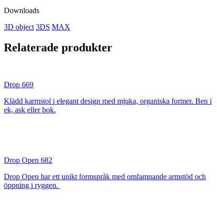
Downloads
3D object
3DS
MAX
Relaterade produkter
Drop 669
Klädd karmstol i elegant design med mjuka, organiska former. Ben i
ek, ask eller bok.
Drop Open 682
Drop Open har ett unikt formspråk med omfamnande armstöd och
öppning i ryggen.