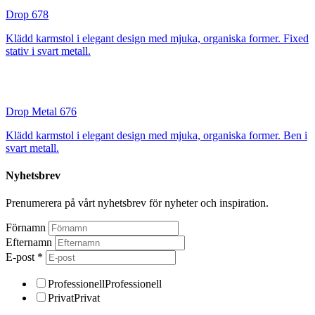
Drop 678
Klädd karmstol i elegant design med mjuka, organiska former. Fixed
stativ i svart metall.
Drop Metal 676
Klädd karmstol i elegant design med mjuka, organiska former. Ben i
svart metall.
Nyhetsbrev
Prenumerera på vårt nyhetsbrev för nyheter och inspiration.
Förnamn
Efternamn
E-post
*
Professionell
Professionell
Privat
Privat