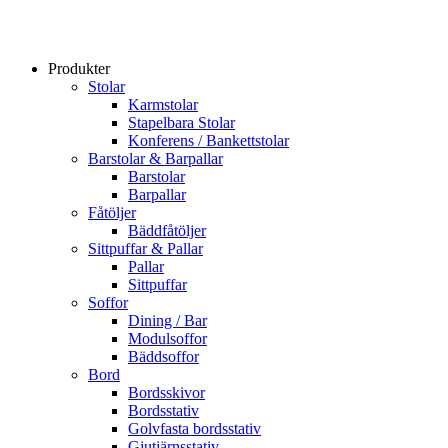
Produkter
Stolar
Karmstolar
Stapelbara Stolar
Konferens / Bankettstolar
Barstolar & Barpallar
Barstolar
Barpallar
Fåtöljer
Bäddfåtöljer
Sittpuffar & Pallar
Pallar
Sittpuffar
Soffor
Dining / Bar
Modulsoffor
Bäddsoffor
Bord
Bordsskivor
Bordsstativ
Golvfasta bordsstativ
Gjutjärnsstativ