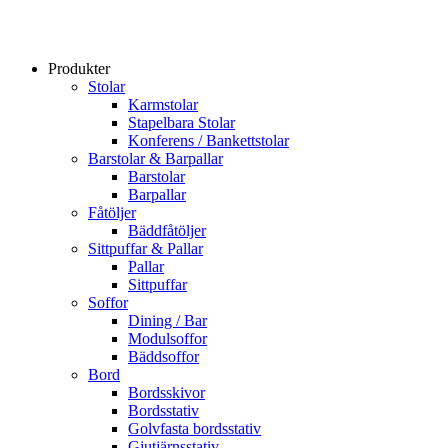
Produkter
Stolar
Karmstolar
Stapelbara Stolar
Konferens / Bankettstolar
Barstolar & Barpallar
Barstolar
Barpallar
Fåtöljer
Bäddfåtöljer
Sittpuffar & Pallar
Pallar
Sittpuffar
Soffor
Dining / Bar
Modulsoffor
Bäddsoffor
Bord
Bordsskivor
Bordsstativ
Golvfasta bordsstativ
Gjutjärnsstativ