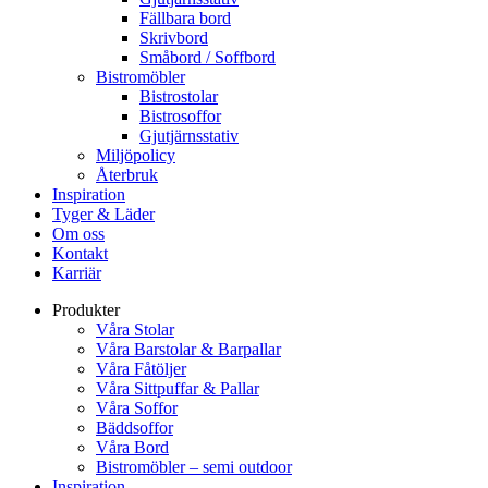
Fällbara bord
Skrivbord
Småbord / Soffbord
Bistromöbler
Bistrostolar
Bistrosoffor
Gjutjärnsstativ
Miljöpolicy
Återbruk
Inspiration
Tyger & Läder
Om oss
Kontakt
Karriär
Produkter
Våra Stolar
Våra Barstolar & Barpallar
Våra Fåtöljer
Våra Sittpuffar & Pallar
Våra Soffor
Bäddsoffor
Våra Bord
Bistromöbler – semi outdoor
Inspiration