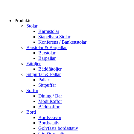
Produkter
Stolar
Karmstolar
Stapelbara Stolar
Konferens / Bankettstolar
Barstolar & Barpallar
Barstolar
Barpallar
Fåtöljer
Bäddfåtöljer
Sittpuffar & Pallar
Pallar
Sittpuffar
Soffor
Dining / Bar
Modulsoffor
Bäddsoffor
Bord
Bordsskivor
Bordsstativ
Golvfasta bordsstativ
Gjutjärnsstativ