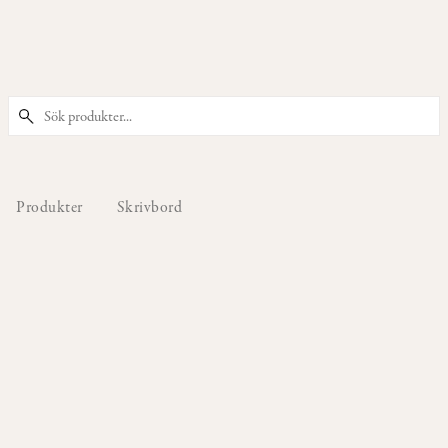
PRODUKTER
Våra
Stolar
Produkter
Skrivbord
Våra
Barstolar
&
Barpallar
Våra
Fåtöljer
Våra
Sittpuffar
&