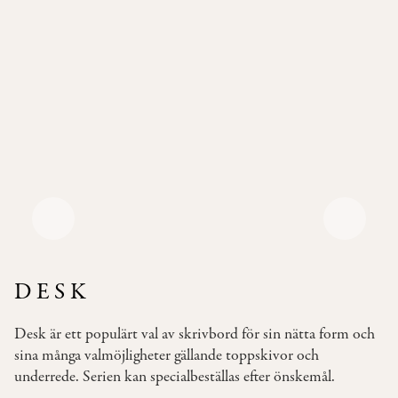
Pallar
Våra
Soffor
Bäddsoffor
Våra
Bord
Bistromöbler
–
semi
outdoor
DESK
INSPIRATION
Desk är ett populärt val av skrivbord för sin nätta form och
TYGER
sina många valmöjligheter gällande toppskivor och
&
underrede. Serien kan specialbeställas efter önskemål.
LÄDER