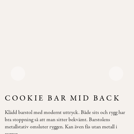
Pallar
Våra
Soffor
Bäddsoffor
Våra
Bord
Bistromöbler
–
semi
outdoor
COOKIE BAR MID BACK
INSPIRATION
Klädd barstol med modernt uttryck. Både sits och rygg har
TYGER
bra stoppning så att man sitter bekvämt. Barstolens
&
metallstativ omsluter ryggen. Kan även fås utan metall i
LÄDER