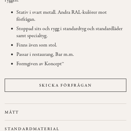
ryggen.
Stativ i svart metall. Andra RAL-kulörer mot
OM
förfrågan.
OSS
Stoppad sits och rygg i standardtyg och standardläder
samt specialtyg.
KONTAKT
Finns även som stol.
Passar i restaurang, Bar m.m.
Formgiven av Koncept™
SKICKA FÖRFRÅGAN
MÅTT
Bredd: 50 cm
STANDARDMATERIAL