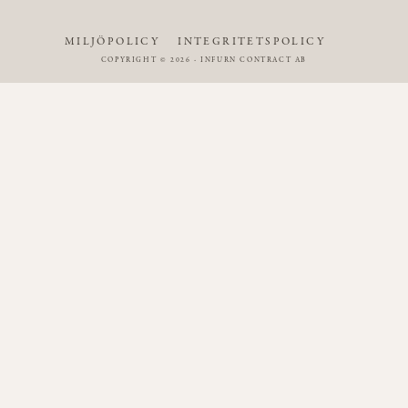
MILJÖPOLICY
INTEGRITETSPOLICY
COPYRIGHT © 2026 - INFURN CONTRACT AB