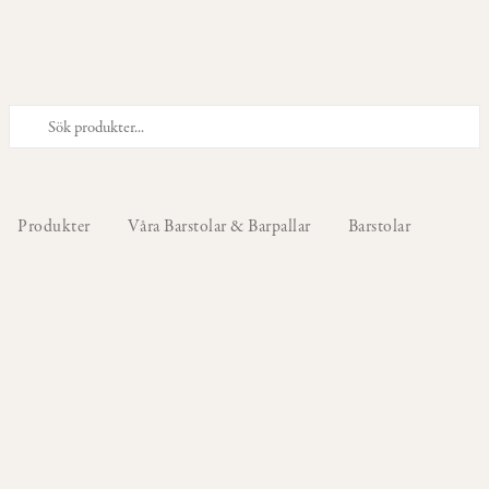
PRODUKTER
Våra
Stolar
Produkter
Våra Barstolar & Barpallar
Barstolar
Våra
Barstolar
&
Barpallar
Våra
Fåtöljer
Våra
Sittpuffar
&