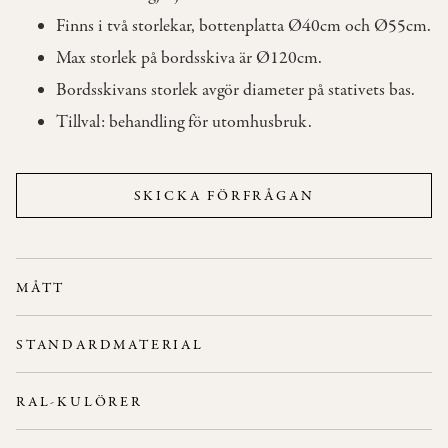
Finns i två storlekar, bottenplatta Ø40cm och Ø55cm.
OM
Max storlek på bordsskiva är Ø120cm.
OSS
Bordsskivans storlek avgör diameter på stativets bas.
Tillval: behandling för utomhusbruk.
KONTAKT
SKICKA FÖRFRÅGAN
MÅTT
Stativ
Max storlek på
STANDARDMATERIAL
bordsskiva
D. 400 H. 720 mm D. 800 mm
Stativ:
Gjutjärn. Svart lack (RAL 9005) som standard.
D. 550 H. 720 mm D. 1200 mm
RAL-KULÖRER