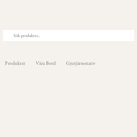
PRODUKTER
Våra
Stolar
Produkter
Våra Bord
Gjutjärnsstativ
Våra
Barstolar
&
Barpallar
Våra
Fåtöljer
Våra
Sittpuffar
&