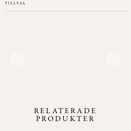
TILLVAL
Behandling för outdoor, ställbara fötter, special RAL.
9005 - Svart
Andra kulörer
mot förfrågan
RELATERADE
PRODUKTER