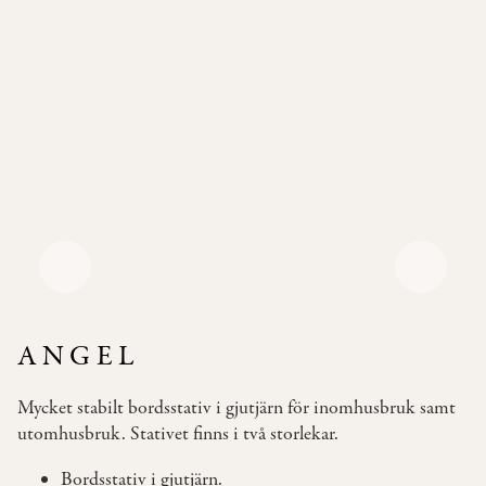
Pallar
Våra
Soffor
Bäddsoffor
Våra
Bord
Bistromöbler
–
semi
outdoor
ANGEL
INSPIRATION
Mycket stabilt bordsstativ i gjutjärn för inomhusbruk samt
TYGER
utomhusbruk. Stativet finns i två storlekar.
&
LÄDER
Bordsstativ i gjutjärn.