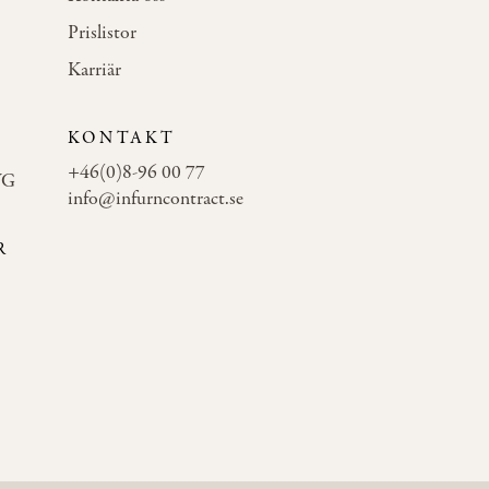
Prislistor
Karriär
KONTAKT
+46(0)8-96 00 77
WG
info@infurncontract.se
R