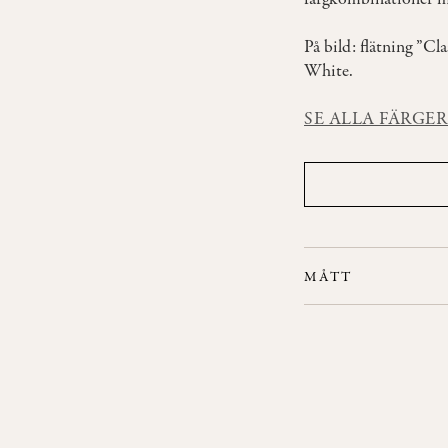
På bild: flätning ”Cl
White.
SE ALLA FÄRGE
MÅTT
Bredd: 50 cm
Höjd: 87 cm
Djup: 47 cm
Sitthöjd: 46 cm