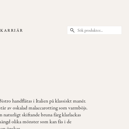
T
KARRIÄR
stro handflätas i Italien på klassiskt manér.
år av oskalad malaccarotting som varmböjs.
 naturligt skiftande bruna färg klarlackas
mängd olika mönster som kan fås i de
an önskar.