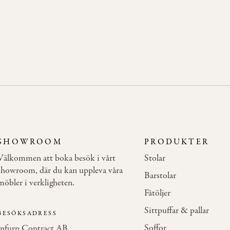
SHOWROOM
PRODUKTER
Välkommen att boka besök i vårt
Stolar
showroom, där du kan uppleva våra
Barstolar
möbler i verkligheten.
Fåtöljer
Sittpuffar & pallar
BESÖKSADRESS
Soffor
Infurn Contract AB