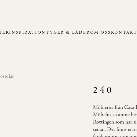
TER
INSPIRATION
TYGER & LÄDER
OM OSS
KONTAK
rostolar
240
Möblerna från Casa Bi
Möbelns stomme best
Rottingen som har sin
sedan. Det finns en 
färgkombinationer m